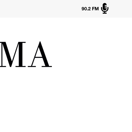

90.2 FM