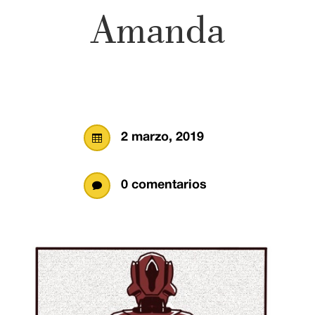
Amanda
2 marzo, 2019

0 comentarios
