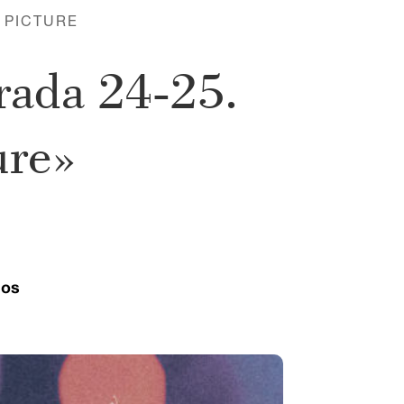
 PICTURE
rada 24-25.
ure»
ios