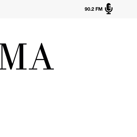

90.2 FM