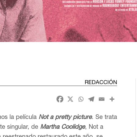
REDACCIÓN
os la película
Not a pretty picture
. Se trata
e singular, de
Martha Coolidge
, Not a
ha reestrenado restaurado este año, se