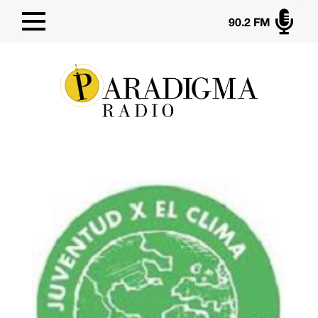

90.2 FM