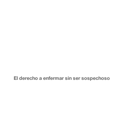
El derecho a enfermar sin ser sospechoso
Por Mateo López Cuenca José María Triper publicó en
elEconomista.es «El deporte nacional del absentismo».
El texto distingue entre ausencias justificadas y no
justificadas. ¿Por qué reunirlas entonces bajo una
metáfora que remite a la picaresca y el
abuso?«Incapacidad...