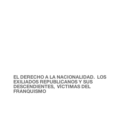
EL DERECHO A LA NACIONALIDAD. LOS
EXILIADOS REPUBLICANOS Y SUS
DESCENDIENTES, VÍCTIMAS DEL
FRANQUISMO
Luis G. Naranjo. Profesor. Si no he de verte más, lejana
orillaque me lleven al mar cuando yo mueraEl me
volverá a ti, del mar nacida en la lumbre de líquidas
estrellasAntonina Rodrigo Si me quedase inmóvil como
esta buena encina Vendrían nuestros pájaros a anidar
mi...