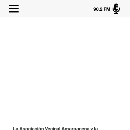

90.2 FM
La Asociación Vecinal Amargacena y la