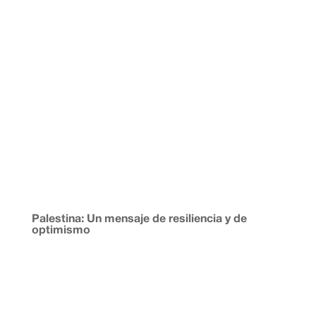
Palestina: Un mensaje de resiliencia y de
optimismo
Peter Jancsy Schebesta. Miembro de la Plataforma
Córdoba con Palestina. Quienes ingenuamente
pensaron que con el supuesto alto el fuego, entrado en
vigor en Gaza el 10 de octubre de 2025, el sufrimiento
de la población palestina iba a terminar y que el