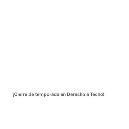
conflicto...
¡Cierre de temporada en Derecho a Techo!
Somos Isa y Emma y ya está aquí de nuevo Derecho a
techo: La voz de la Plataforma 15M Stop Desahucios.
En este programa os damos explicaciones sobre el love
bombing (bombardeo de amor) combinado con
el ghosting (hacerse el fantasma) al que os hemos