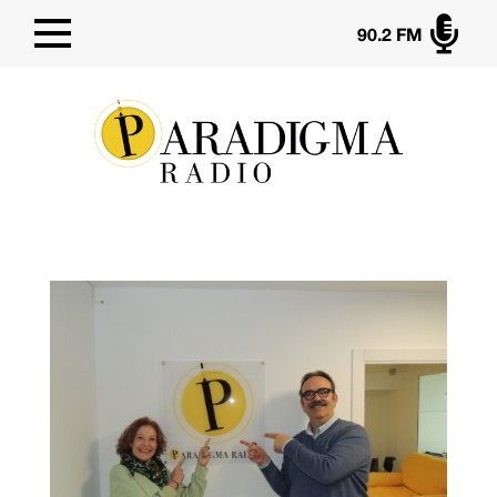

90.2 FM