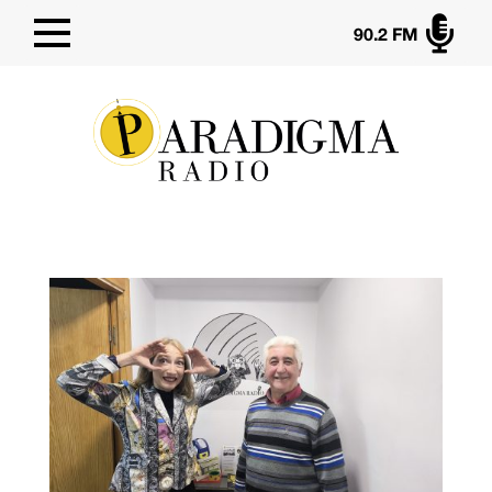

90.2 FM