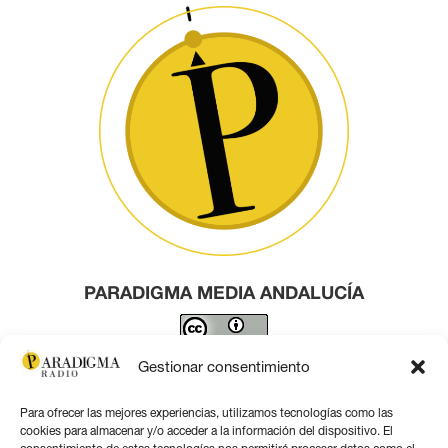
PARADIGMA MEDIA ANDALUCÍA
Este obra está bajo una
licencia de Creative Commons
Gestionar consentimiento
Reconocimiento 4.0 Internacional
.
Para ofrecer las mejores experiencias, utilizamos tecnologías como las
Contacto por correo
cookies para almacenar y/o acceder a la información del dispositivo. El