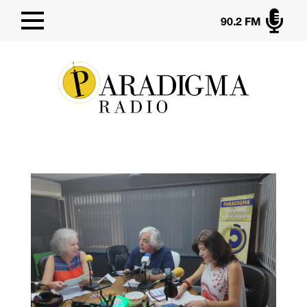

90.2 FM