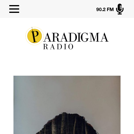

90.2 FM