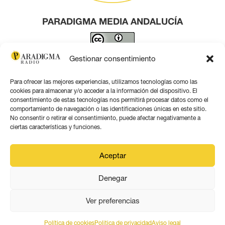
PARADIGMA MEDIA ANDALUCÍA
Este obra está bajo una
licencia de Creative Commons
Gestionar consentimiento
Reconocimiento 4.0 Internacional
.
Para ofrecer las mejores experiencias, utilizamos tecnologías como las
Contacto por correo
cookies para almacenar y/o acceder a la información del dispositivo. El
consentimiento de estas tecnologías nos permitirá procesar datos como el
comportamiento de navegación o las identificaciones únicas en este sitio.
No consentir o retirar el consentimiento, puede afectar negativamente a
ciertas características y funciones.
Aviso legal
Aceptar
Política de privacidad
Denegar
Política de coookies
Ver preferencias
Política de cookies
Politica de privacidad
Aviso legal