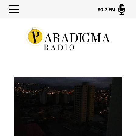

90.2 FM