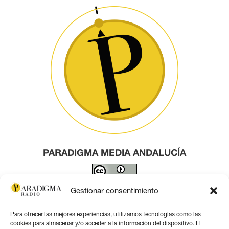
PARADIGMA MEDIA ANDALUCÍA
Este obra está bajo una
licencia de Creative Commons
Gestionar consentimiento
Reconocimiento 4.0 Internacional
.
Para ofrecer las mejores experiencias, utilizamos tecnologías como las
Contacto por correo
cookies para almacenar y/o acceder a la información del dispositivo. El