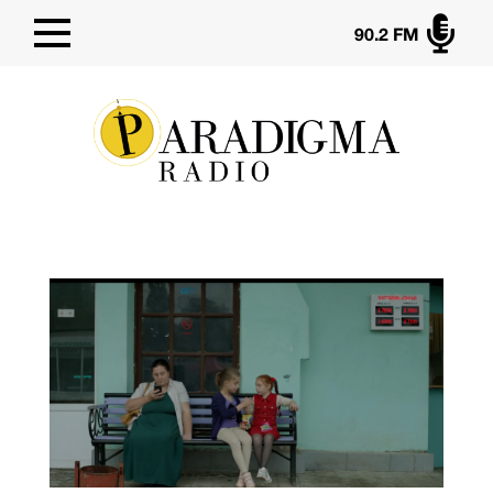

90.2 FM