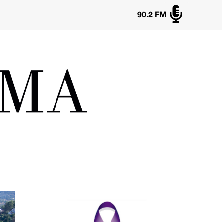

90.2 FM