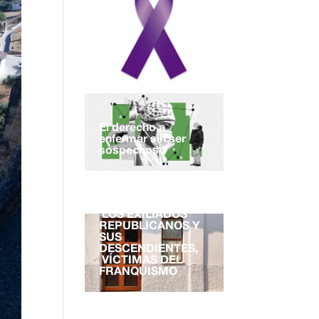
El derecho a
enfermar sin ser
sospechoso
EL DERECHO A LA
NACIONALIDAD.
LOS EXILIADOS
REPUBLICANOS Y
SUS
DESCENDIENTES,
VÍCTIMAS DEL
FRANQUISMO