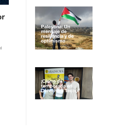
or
Palestina: Un
mensaje de
resiliencia y de
optimismo
l
¡Cierre de
temporada en
Derecho a Techo!