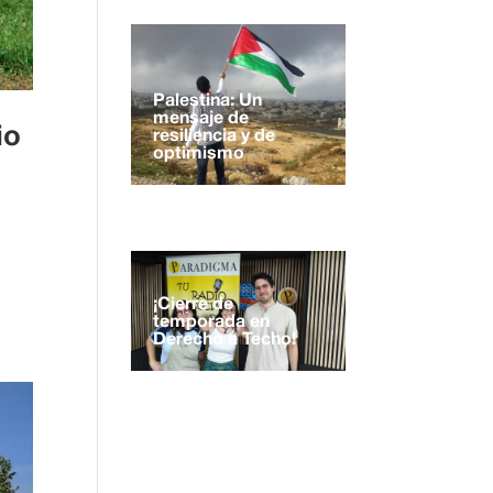
Palestina: Un
mensaje de
io
resiliencia y de
optimismo
¡Cierre de
temporada en
Derecho a Techo!