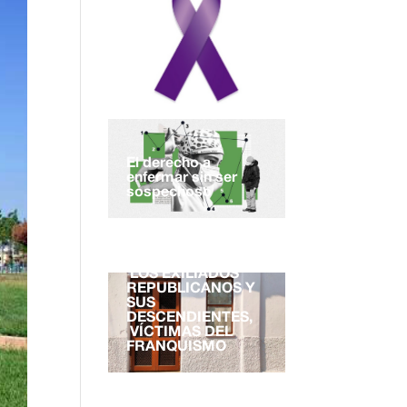
El derecho a
enfermar sin ser
sospechoso
EL DERECHO A LA
NACIONALIDAD.
LOS EXILIADOS
REPUBLICANOS Y
SUS
DESCENDIENTES,
VÍCTIMAS DEL
FRANQUISMO