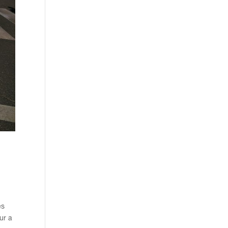
es
ur a