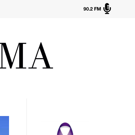

90.2 FM