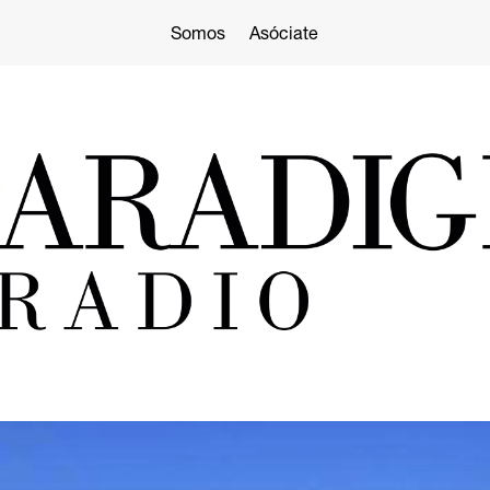
Somos
Asóciate