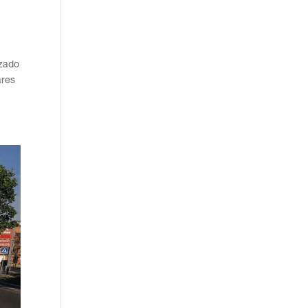
nzado
ares