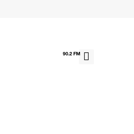

90.2 FM