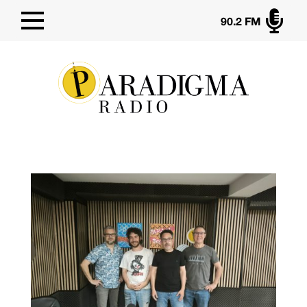

90.2 FM