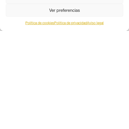
PARADIGMA MEDIA ANDALUCÍA
Ver preferencias
Política de cookies
Politica de privacidad
Aviso legal
Este obra está bajo una
licencia de Creative Commons
Reconocimiento 4.0 Internacional
.
Contacto por correo
Aviso legal
Política de privacidad
Política de coookies