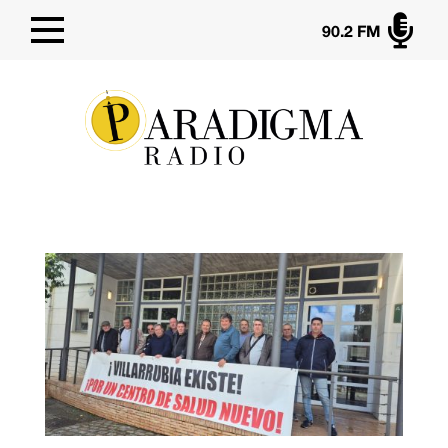

90.2 FM