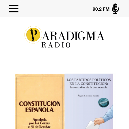

90.2 FM