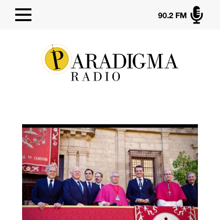

90.2 FM