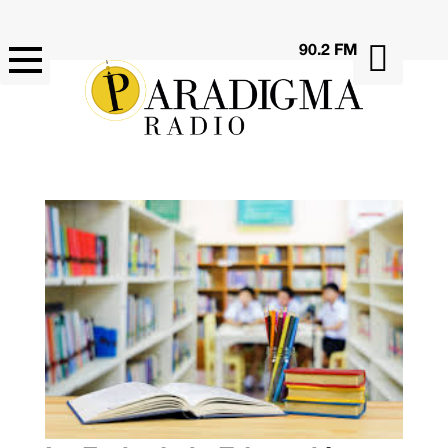

90.2 FM