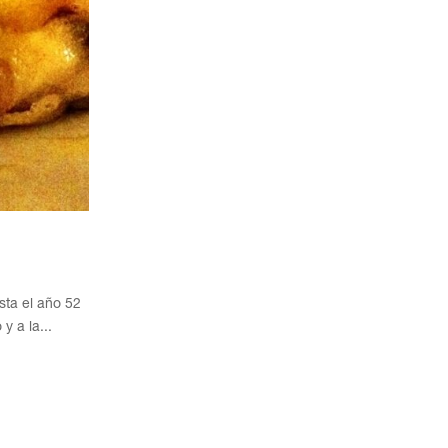
sta el año 52
y a la...