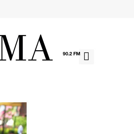

90.2 FM