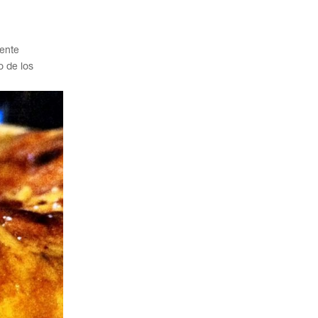
mente
o de los