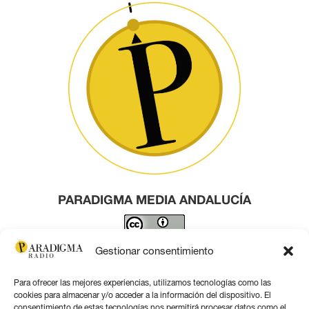
PARADIGMA MEDIA ANDALUCÍA
Este obra está bajo una
licencia de Creative Commons
Gestionar consentimiento
Reconocimiento 4.0 Internacional
.
Para ofrecer las mejores experiencias, utilizamos tecnologías como las
Contacto por correo
cookies para almacenar y/o acceder a la información del dispositivo. El
consentimiento de estas tecnologías nos permitirá procesar datos como el