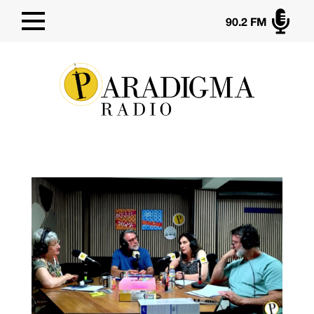

90.2 FM