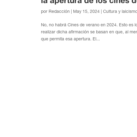
la apertura de los cines 
por
Redacción
|
May 15, 2024
|
Cultura y laicism
No, no habrá Cines de verano en 2024. Esto es l
realizar dicha afirmación se basan en que, al m
que permita esa apertura. El...