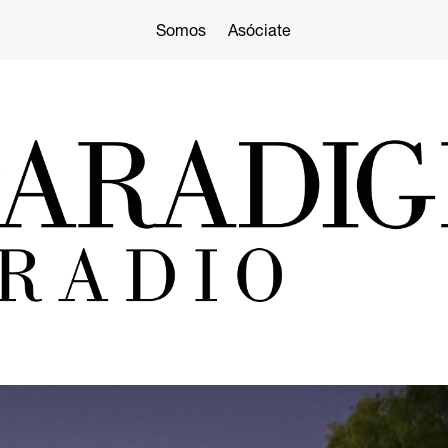
Somos
Asóciate