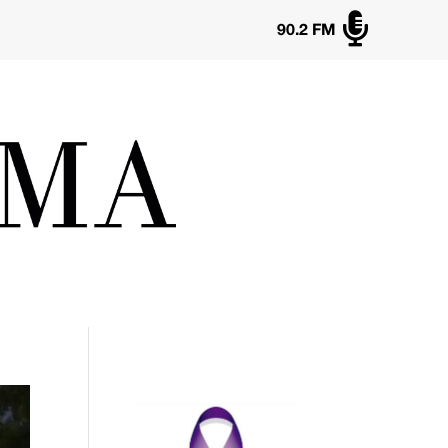

90.2 FM