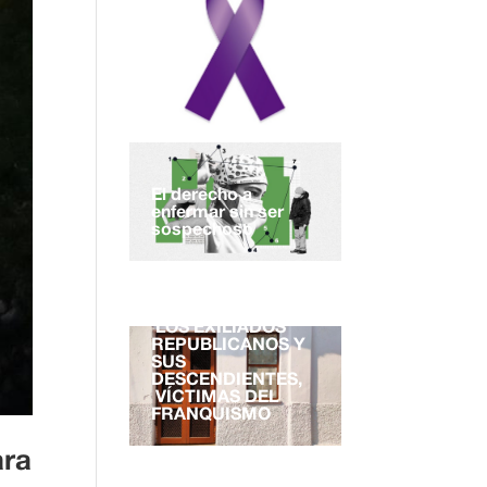
El derecho a
enfermar sin ser
sospechoso
EL DERECHO A LA
NACIONALIDAD.
LOS EXILIADOS
REPUBLICANOS Y
SUS
DESCENDIENTES,
VÍCTIMAS DEL
FRANQUISMO
ara