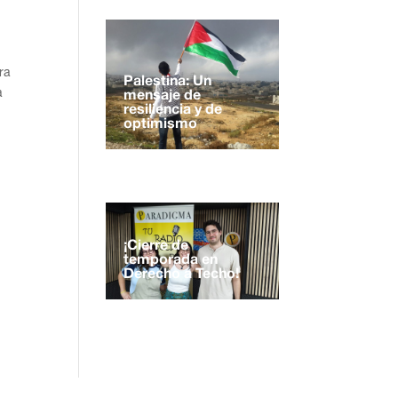
ra
Palestina: Un
a
mensaje de
resiliencia y de
optimismo
¡Cierre de
temporada en
Derecho a Techo!