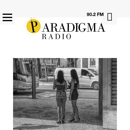

90.2 FM