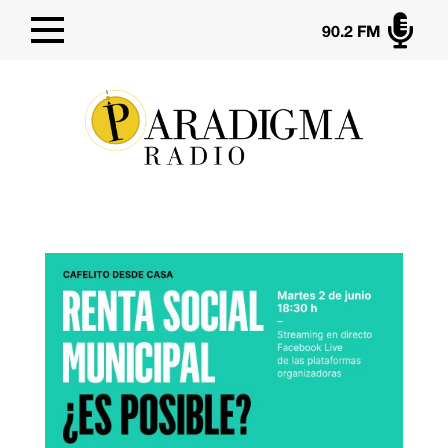

90.2 FM