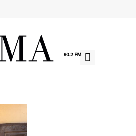

90.2 FM