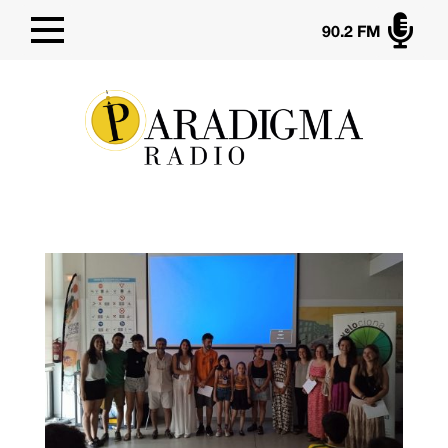

90.2 FM