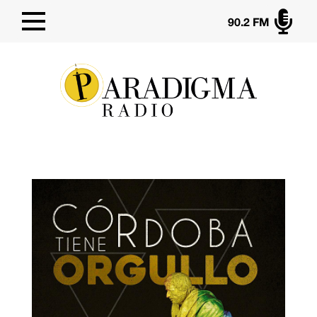

90.2 FM