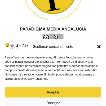
PARADIGMA MEDIA ANDALUCÍA
Este obra está bajo una
licencia de Creative Commons
Gestionar consentimiento
Reconocimiento 4.0 Internacional
.
Para ofrecer las mejores experiencias, utilizamos tecnologías como las
Contacto por correo
cookies para almacenar y/o acceder a la información del dispositivo. El
consentimiento de estas tecnologías nos permitirá procesar datos como el
comportamiento de navegación o las identificaciones únicas en este sitio.
No consentir o retirar el consentimiento, puede afectar negativamente a
ciertas características y funciones.
Aviso legal
Aceptar
Política de privacidad
Denegar