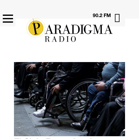

90.2 FM