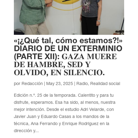
«¡¿Qué tal, cómo estamos?!»
DIARIO DE UN EXTERMINIO
(PARTE XII): 𝐆𝐀𝐙𝐀 𝐌𝐔𝐄𝐑𝐄
𝐃𝐄 𝐇𝐀𝐌𝐁𝐑𝐄, 𝐒𝐄𝐃 𝐘
𝐎𝐋𝐕𝐈𝐃𝐎, 𝐄𝐍 𝐒𝐈𝐋𝐄𝐍𝐂𝐈𝐎.
por
Redacción
|
May 23, 2025
|
Radio
,
Realidad social
Edición n.º. 25 de la temporada. Calentito y para tu
disfrute, esperamos. Esa ha sido, al menos, nuestra
mejor intención. Desde el estudio Adri Velarde, con
Javier Juan y Eduardo Casas a los mandos de la
técnica, Ana Ferrando y Enrique Rodríguez en la
dirección y...