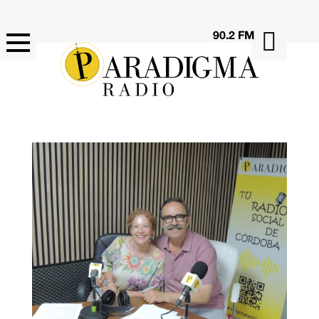

90.2 FM