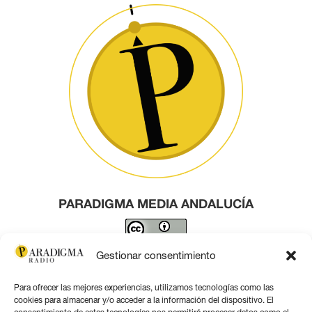
PARADIGMA MEDIA ANDALUCÍA
Este obra está bajo una
licencia de Creative Commons
Gestionar consentimiento
Reconocimiento 4.0 Internacional
.
Para ofrecer las mejores experiencias, utilizamos tecnologías como las
Contacto por correo
cookies para almacenar y/o acceder a la información del dispositivo. El