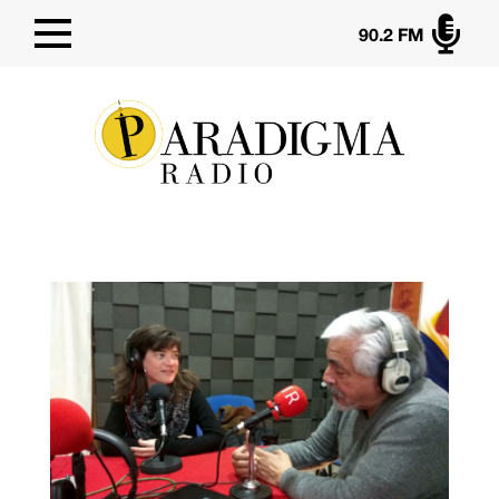

90.2 FM