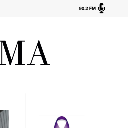

90.2 FM