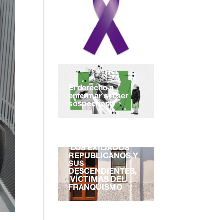
El derecho a
enfermar sin ser
sospechoso
EL DERECHO A LA
NACIONALIDAD.
LOS EXILIADOS
REPUBLICANOS Y
SUS
DESCENDIENTES,
VÍCTIMAS DEL
FRANQUISMO