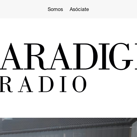
Somos
Asóciate