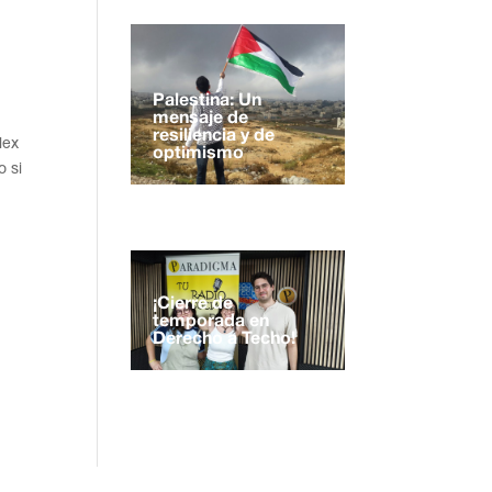
Palestina: Un
mensaje de
resiliencia y de
lex
optimismo
o si
¡Cierre de
temporada en
Derecho a Techo!