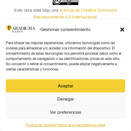
Este obra está bajo una
licencia de Creative Commons
Reconocimiento 4.0 Internacional
.
Contacto por correo
Gestionar consentimiento
Seguir
Para ofrecer las mejores experiencias, utilizamos tecnologías como las
Seguir
cookies para almacenar y/o acceder a la información del dispositivo. El
consentimiento de estas tecnologías nos permitirá procesar datos como el
Seguir
comportamiento de navegación o las identificaciones únicas en este sitio.
Seguir
No consentir o retirar el consentimiento, puede afectar negativamente a
ciertas características y funciones.
Seguir
Seguir
Aceptar
Denegar
Aviso legal
Política de privacidad
Ver preferencias
Política de coookies
Política de cookies
Politica de privacidad
Aviso legal