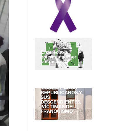
El derecho a
enfermar sin ser
sospechoso
EL DERECHO A LA
NACIONALIDAD.
LOS EXILIADOS
REPUBLICANOS Y
SUS
DESCENDIENTES,
VÍCTIMAS DEL
FRANQUISMO