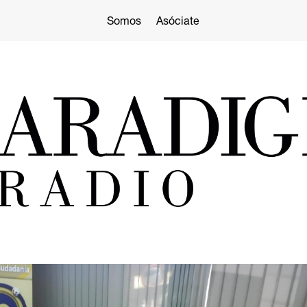
Somos
Asóciate