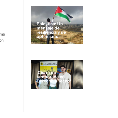
Palestina: Un
mensaje de
resiliencia y de
gma
optimismo
con
¡Cierre de
temporada en
Derecho a Techo!