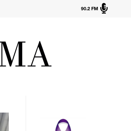

90.2 FM