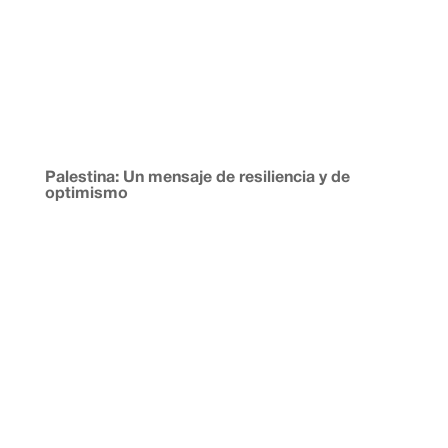
Palestina: Un mensaje de resiliencia y de
optimismo
Peter Jancsy Schebesta. Miembro de la Plataforma
Córdoba con Palestina. Quienes ingenuamente
pensaron que con el supuesto alto el fuego, entrado en
vigor en Gaza el 10 de octubre de 2025, el sufrimiento
de la población palestina iba a terminar y que el
conflicto...