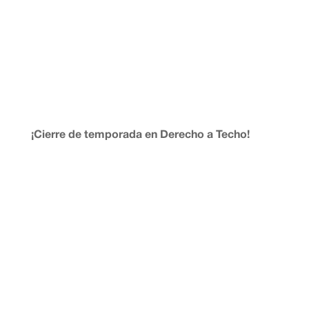
¡Cierre de temporada en Derecho a Techo!
Somos Isa y Emma y ya está aquí de nuevo Derecho a
techo: La voz de la Plataforma 15M Stop Desahucios.
En este programa os damos explicaciones sobre el love
bombing (bombardeo de amor) combinado con
el ghosting (hacerse el fantasma) al que os hemos
sometido esta...