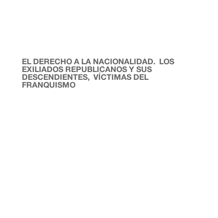
EL DERECHO A LA NACIONALIDAD. LOS
EXILIADOS REPUBLICANOS Y SUS
DESCENDIENTES, VÍCTIMAS DEL
FRANQUISMO
Luis G. Naranjo. Profesor. Si no he de verte más, lejana
orillaque me lleven al mar cuando yo mueraEl me
volverá a ti, del mar nacida en la lumbre de líquidas
estrellasAntonina Rodrigo Si me quedase inmóvil como
esta buena encina Vendrían nuestros pájaros a anidar
mi...