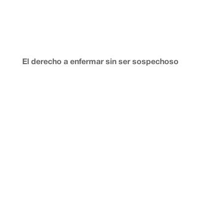
El derecho a enfermar sin ser sospechoso
Por Mateo López Cuenca José María Triper publicó en
elEconomista.es «El deporte nacional del absentismo».
El texto distingue entre ausencias justificadas y no
justificadas. ¿Por qué reunirlas entonces bajo una
metáfora que remite a la picaresca y el
abuso?«Incapacidad...