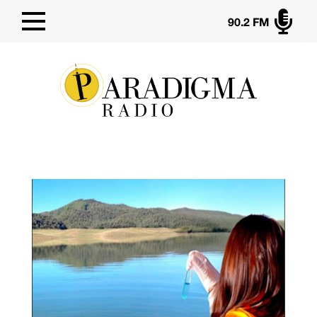

90.2 FM