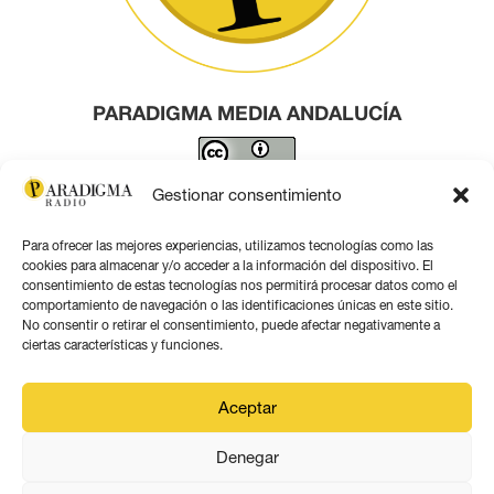
PARADIGMA MEDIA ANDALUCÍA
Este obra está bajo una
licencia de Creative Commons
Gestionar consentimiento
Reconocimiento 4.0 Internacional
.
Para ofrecer las mejores experiencias, utilizamos tecnologías como las
Contacto por correo
cookies para almacenar y/o acceder a la información del dispositivo. El
consentimiento de estas tecnologías nos permitirá procesar datos como el
comportamiento de navegación o las identificaciones únicas en este sitio.
No consentir o retirar el consentimiento, puede afectar negativamente a
ciertas características y funciones.
Aviso legal
Aceptar
Política de privacidad
Denegar
Política de coookies