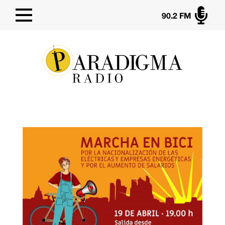

90.2 FM