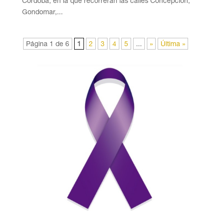
Córdoba, en la que recorrerán las calles Concepción,
Gondomar,...
Página 1 de 6
1
2
3
4
5
...
»
Última »