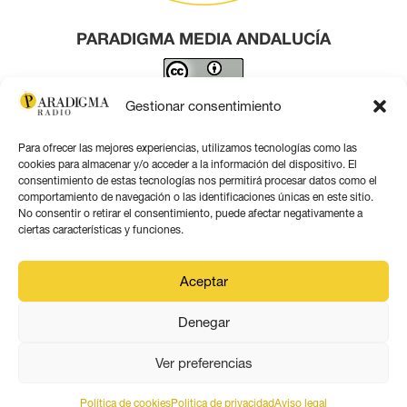
PARADIGMA MEDIA ANDALUCÍA
Este obra está bajo una
licencia de Creative Commons
Gestionar consentimiento
Reconocimiento 4.0 Internacional
.
Para ofrecer las mejores experiencias, utilizamos tecnologías como las
Contacto por correo
cookies para almacenar y/o acceder a la información del dispositivo. El
consentimiento de estas tecnologías nos permitirá procesar datos como el
comportamiento de navegación o las identificaciones únicas en este sitio.
No consentir o retirar el consentimiento, puede afectar negativamente a
ciertas características y funciones.
Aviso legal
Aceptar
Política de privacidad
Denegar
Política de coookies
Ver preferencias
Política de cookies
Politica de privacidad
Aviso legal