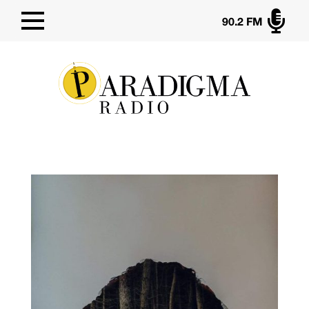

90.2 FM