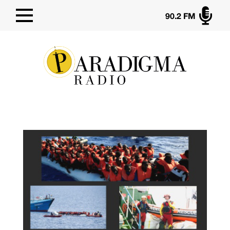

90.2 FM