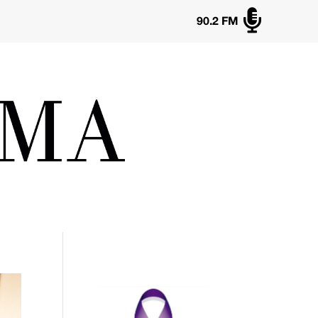

90.2 FM