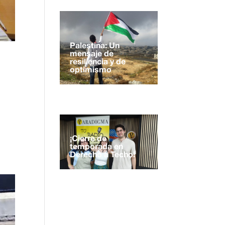
Palestina: Un
mensaje de
resiliencia y de
optimismo
¡Cierre de
temporada en
Derecho a Techo!