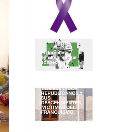
El derecho a
enfermar sin ser
sospechoso
EL DERECHO A LA
NACIONALIDAD.
LOS EXILIADOS
REPUBLICANOS Y
SUS
DESCENDIENTES,
VÍCTIMAS DEL
FRANQUISMO