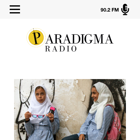

90.2 FM