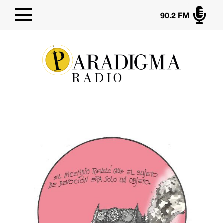

90.2 FM