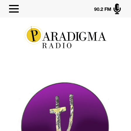

90.2 FM