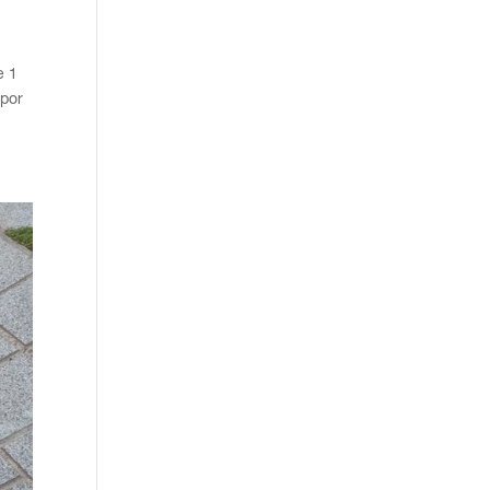
e 1
 por