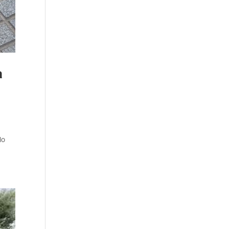
a
s
lo