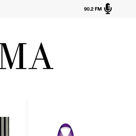

90.2 FM