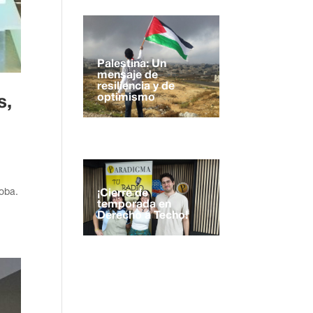
Palestina: Un
mensaje de
resiliencia y de
optimismo
s,
doba.
¡Cierre de
temporada en
Derecho a Techo!