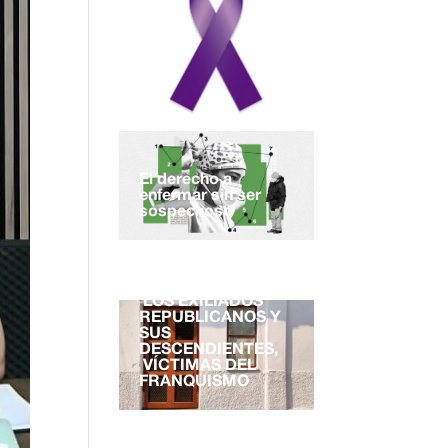
El derecho a
enfermar sin ser
sospechoso
EL DERECHO A LA
NACIONALIDAD.
LOS EXILIADOS
REPUBLICANOS Y
SUS
DESCENDIENTES,
VÍCTIMAS DEL
FRANQUISMO