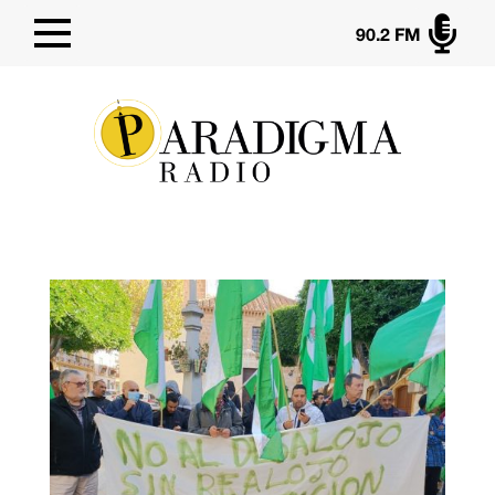

90.2 FM