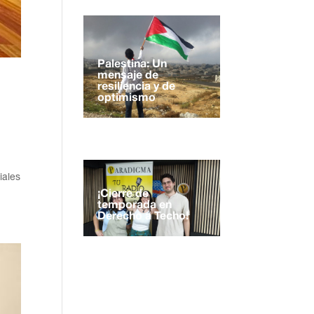
Palestina: Un
mensaje de
resiliencia y de
optimismo
iales
¡Cierre de
temporada en
Derecho a Techo!