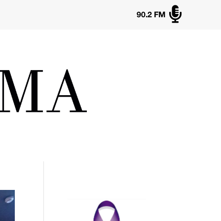

90.2 FM