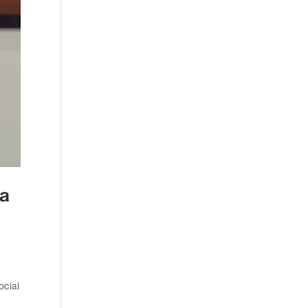
ra
ocial