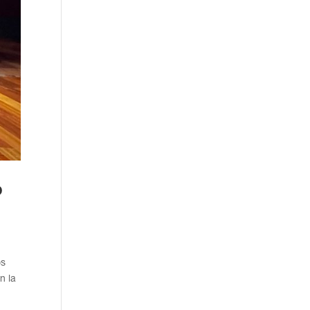
o
os
n la