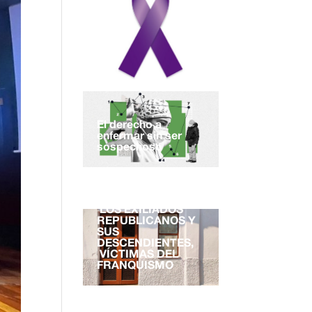
El derecho a
enfermar sin ser
sospechoso
EL DERECHO A LA
NACIONALIDAD.
LOS EXILIADOS
REPUBLICANOS Y
SUS
DESCENDIENTES,
VÍCTIMAS DEL
FRANQUISMO