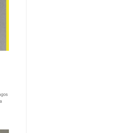
agos
ha