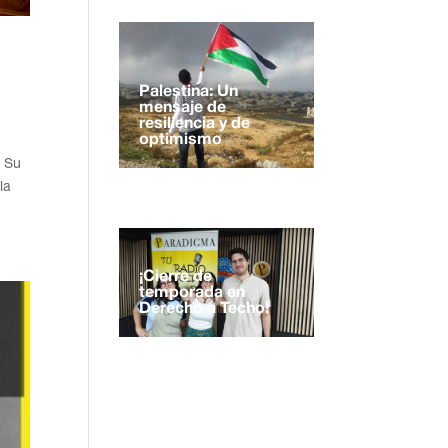
Palestina: Un
mensaje de
resiliencia y de
optimismo
. Su
la
¡Cierre de
temporada en
Derecho a Techo!