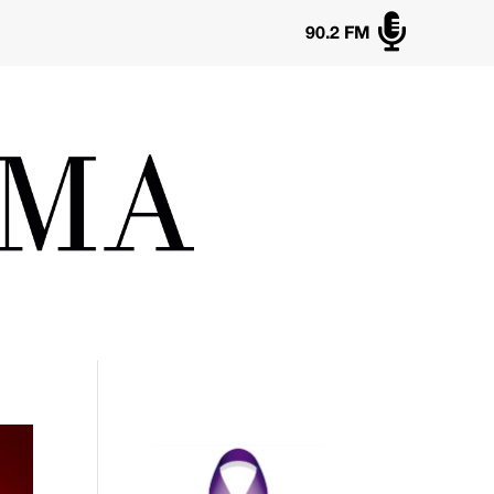

90.2 FM