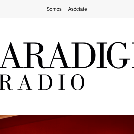
Somos
Asóciate