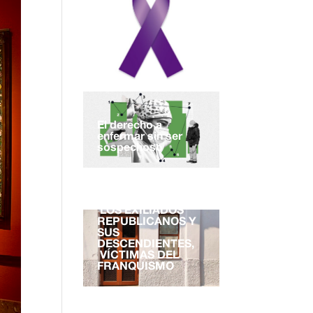
El derecho a
enfermar sin ser
sospechoso
EL DERECHO A LA
NACIONALIDAD.
LOS EXILIADOS
REPUBLICANOS Y
SUS
DESCENDIENTES,
VÍCTIMAS DEL
FRANQUISMO