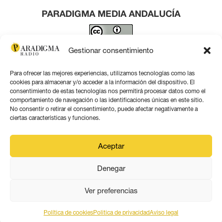
PARADIGMA MEDIA ANDALUCÍA
Este obra está bajo una
licencia de Creative Commons
Gestionar consentimiento
Reconocimiento 4.0 Internacional
.
Para ofrecer las mejores experiencias, utilizamos tecnologías como las
Contacto por correo
cookies para almacenar y/o acceder a la información del dispositivo. El
consentimiento de estas tecnologías nos permitirá procesar datos como el
comportamiento de navegación o las identificaciones únicas en este sitio.
No consentir o retirar el consentimiento, puede afectar negativamente a
ciertas características y funciones.
Aviso legal
Aceptar
Política de privacidad
Denegar
Política de coookies
Ver preferencias
Política de cookies
Politica de privacidad
Aviso legal