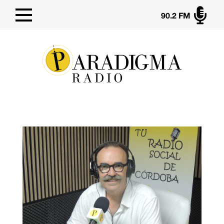

90.2 FM