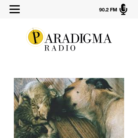

90.2 FM