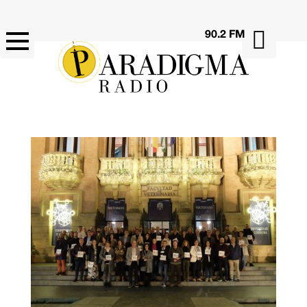

90.2 FM