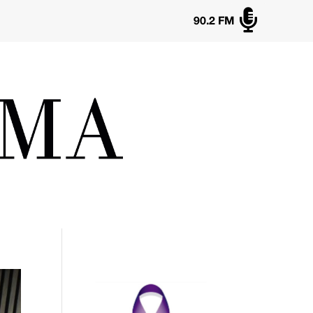

90.2 FM