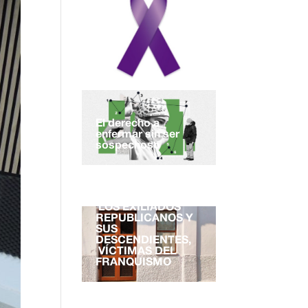
El derecho a
enfermar sin ser
sospechoso
EL DERECHO A LA
NACIONALIDAD.
LOS EXILIADOS
REPUBLICANOS Y
SUS
DESCENDIENTES,
VÍCTIMAS DEL
FRANQUISMO