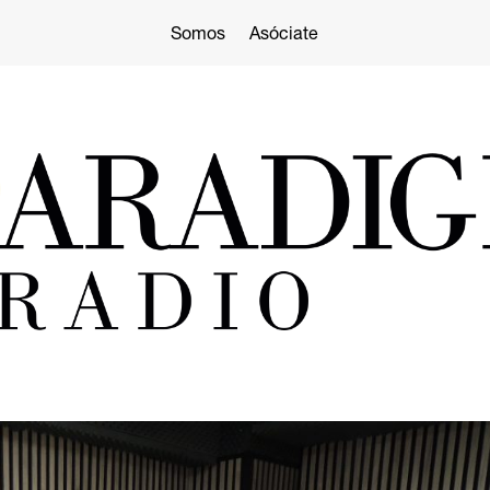
Somos
Asóciate