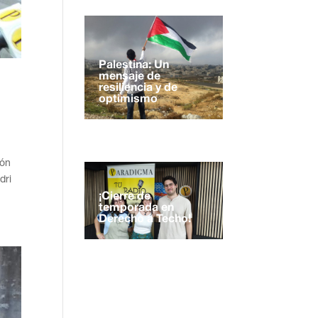
Palestina: Un
mensaje de
resiliencia y de
optimismo
ión
dri
¡Cierre de
temporada en
Derecho a Techo!